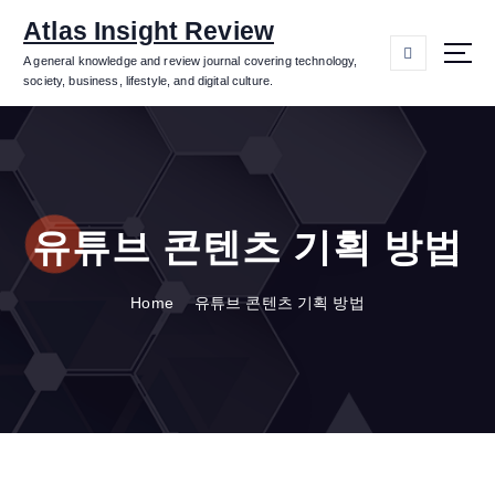
S
Atlas Insight Review
k
i
A general knowledge and review journal covering technology,
society, business, lifestyle, and digital culture.
p
t
o
c
o
n
유튜브 콘텐츠 기획 방법
t
e
n
Home
유튜브 콘텐츠 기획 방법
t