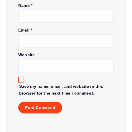
a
Name
*
t
Email
*
i
o
Website
n
Save my name, email, and website in this
browser for the next time I comment.