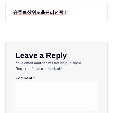
P
유튜브상위노출관리전략
o
s
t
Leave a Reply
n
Your email address will not be published.
a
Required fields are marked
*
Comment
*
v
i
g