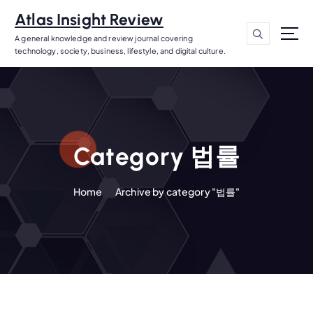
S
Atlas Insight Review
k
i
A general knowledge and review journal covering
technology, society, business, lifestyle, and digital culture.
p
t
o
c
o
n
Category 법률
t
e
n
Home
Archive by category "법률"
t