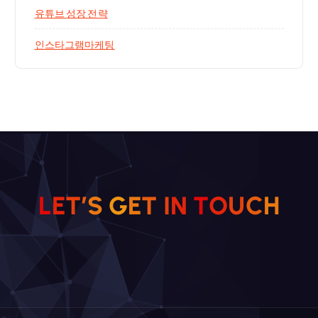
유튜브 성장 전략
인스타그램마케팅
L
E
T
’
S
G
E
T
I
N
T
O
U
C
H